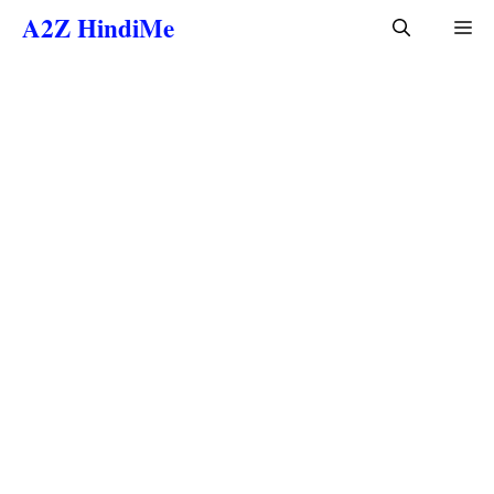
Skip
A2Z HindiMe
Me
to
content