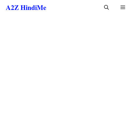
Skip
A2Z HindiMe
Me
to
content