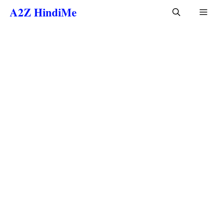
Skip
A2Z HindiMe
Me
to
content