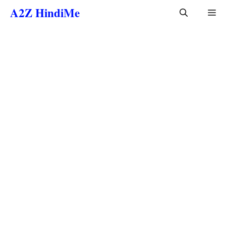
Skip
A2Z HindiMe
Me
to
content