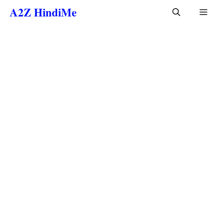
Skip
A2Z HindiMe
Me
to
content