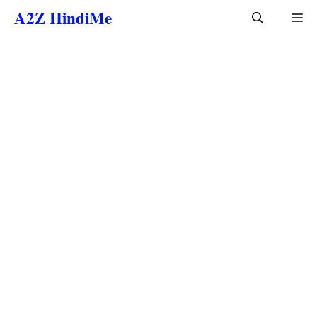
Skip
A2Z HindiMe
Me
to
content