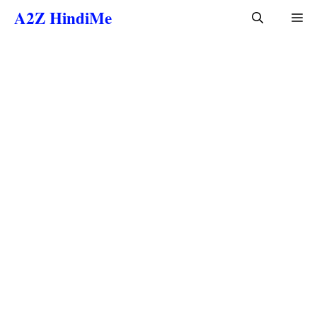
Skip
A2Z HindiMe
Me
to
content